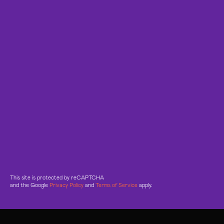
This site is protected by reCAPTCHA
and the Google
Privacy Policy
and
Terms of Service
apply.