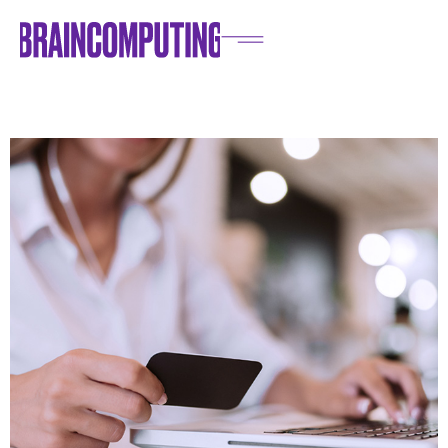
Home
/
Blog
/
E-commerce
/
E-commerce Security: Guida Definitiva alla Sicurezza
Online