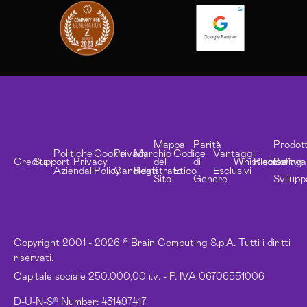
Mappa
Parità
Prodott
Politiche
Cookie
Privacy
Marchio
Codice
Vantaggi
Credits
Support
Privacy
del
di
Whistleblowing
Risorse
Softwa
Aziendali
Policy
Candidati
Registrato
Etico
Esclusivi
Sito
Genere
Svilupp
Copyright 2001 - 2026 © Brain Computing S.p.A. Tutti i diritti
riservati.
Capitale sociale 250.000,00 i.v. - P. IVA 06706551006
D-U-N-S® Number: 431497417