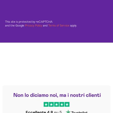
This site is protected by reCAPTCHA
and the Google
Privacy Policy
and
Terms of Service
apply.
Leggi le altre recensioni
Trustpilot