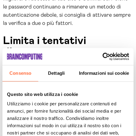
le password continuano a rimanere un metodo di
autenticazione debole, si consiglia di attivare sempre
la verifica a due o più fattori.
Limita i tentativi
d’accesso
Per rafforzare la sicurezza del sito nei confronti di
Consenso
Dettagli
Informazioni sui cookie
possibili attacchi cyber, è importante limitare i
tentativi d’accesso. L’opzione di gestione può essere
localizzata all’interno della piattaforma e-commerce
Questo sito web utilizza i cookie
sotto forma di plug-in o come soluzione di parti
Utilizziamo i cookie per personalizzare contenuti ed
terze.
annunci, per fornire funzionalità dei social media e per
analizzare il nostro traffico. Condividiamo inoltre
E commerce Security:
informazioni sul modo in cui utilizza il nostro sito con i
nostri partner che si occupano di analisi dei dati web,