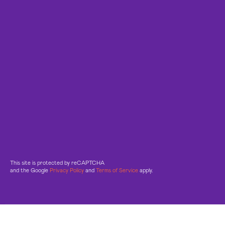
This site is protected by reCAPTCHA
and the Google
Privacy Policy
and
Terms of Service
apply.