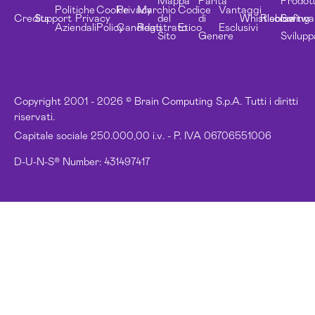
Mappa
Parità
Prodott
Politiche
Cookie
Privacy
Marchio
Codice
Vantaggi
Credits
Support
Privacy
del
di
Whistleblowing
Risorse
Softwa
Aziendali
Policy
Candidati
Registrato
Etico
Esclusivi
Sito
Genere
Svilupp
Copyright 2001 - 2026 © Brain Computing S.p.A. Tutti i diritti
riservati.
Capitale sociale 250.000,00 i.v. - P. IVA 06706551006
D-U-N-S® Number: 431497417