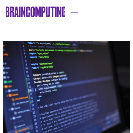
Home
/
Blog
/
IT e Innovazioni
/
Ciclo sviluppo software: significato, quali sono le fasi