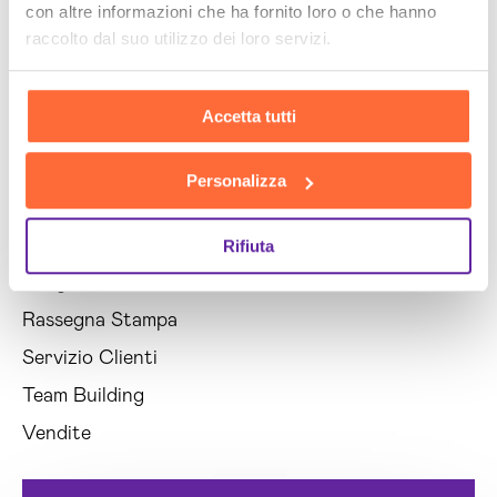
con altre informazioni che ha fornito loro o che hanno
E-commerce
raccolto dal suo utilizzo dei loro servizi.
Eventi e Premi
HR
Accetta tutti
IT e Innovazioni
Marketing
Personalizza
News
PMI
Rifiuta
Progetti
Rassegna Stampa
Servizio Clienti
Team Building
Vendite