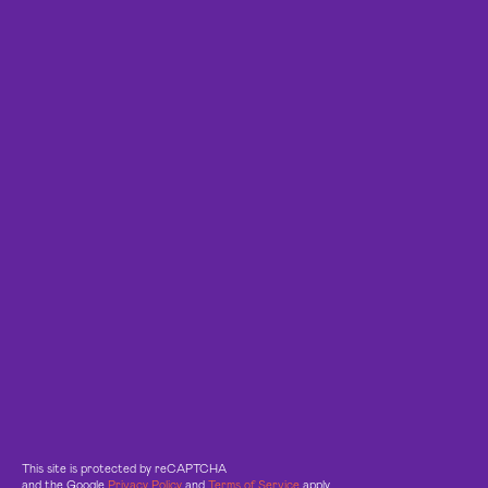
This site is protected by reCAPTCHA
and the Google
Privacy Policy
and
Terms of Service
apply.