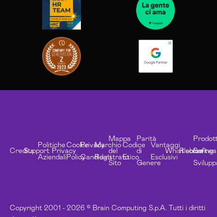
Mappa
Parità
Prodott
Politiche
Cookie
Privacy
Marchio
Codice
Vantaggi
Credits
Support
Privacy
del
di
Whistleblowing
Risorse
Softwa
Aziendali
Policy
Candidati
Registrato
Etico
Esclusivi
Sito
Genere
Svilupp
Copyright 2001 - 2026 © Brain Computing S.p.A. Tutti i diritti