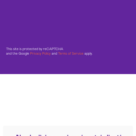
This site is protected by reCAPTCHA
and the Google
Privacy Policy
and
Terms of Service
apply.
Leggi le altre recensioni
Trustpilot