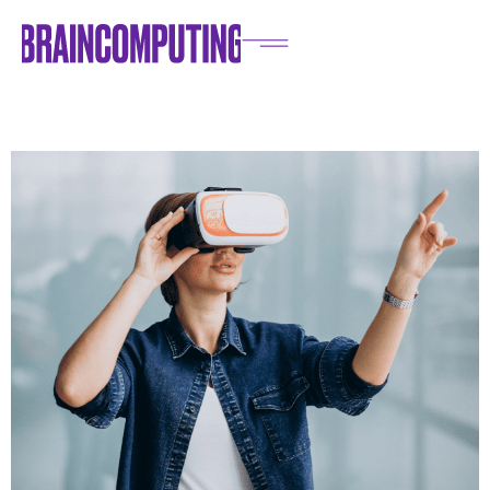
Home
/
Blog
/
IT e Innovazioni
/
Storyliving: trasformare i brand con Realtà Virtuale e
Realtà Aumentata