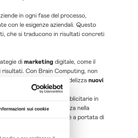
aziende in ogni fase del processo,
te con le esigenze aziendali. Questo
i, che si traducono in risultati concreti
ategie di
marketing
digitale, come il
i risultati. Con Brain Computing, non
 e coerente che attrae e fidelizza
nuovi
mare le tue
campagne
pubblicitarie in
i come la nostra esperienza nella
Informazioni sui cookie
ettare oltre: il
successo
è a portata di
!