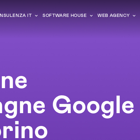
NSULENZA IT
SOFTWARE HOUSE
WEB AGENCY
one
gne Google
rino