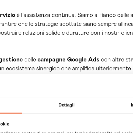
rvizio
è l’assistenza continua. Siamo al fianco delle 
ntire che le strategie adottate siano sempre allinea
struire relazioni solide e durature con i nostri client
gestione
delle
campagne
Google
Ads
con altre str
un ecosistema sinergico che amplifica ulteriormente 
arie, ma costruisci anche una presenza online solida
portunità preziose! È il momento di agire e trasfor
Computing per una consulenza personalizzata e scopr
Dettagli
ino
può fare la differenza per il tuo business. Non asp
ni e inizia il tuo percorso verso risultati straordinari
ookie