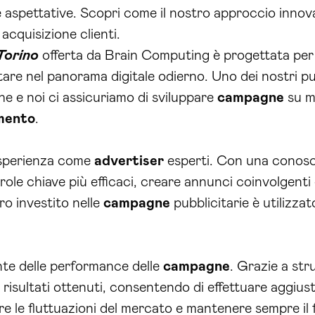
e aspettative. Scopri come il nostro approccio innov
acquisizione clienti.
Torino
offerta da Brain Computing è progettata per a
tare nel panorama digitale odierno. Uno dei nostri pu
e e noi ci assicuriamo di sviluppare
campagne
su mi
imento
.
 esperienza come
advertiser
esperti. Con una conosc
role chiave più efficaci, creare annunci coinvolgenti 
ro investito nelle
campagne
pubblicitarie è utilizzat
nte delle performance delle
campagne
. Grazie a str
i risultati ottenuti, consentendo di effettuare aggiu
e le fluttuazioni del mercato e mantenere sempre il fo