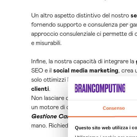
Un altro aspetto distintivo del nostro
se
fornendo supporto e consulenza per gara
approccio consulenziale ci permette di co
e misurabili.
Infine, la nostra capacità di integrare la
SEO e il
social media
marketing
, crea 
solo ottimizzi le tue
campagne
pubblicit
clienti
.
Non lasciare che la tua
azienda
perda op
un motore di crescita. Contatta Brain 
Consenso
Gestione Campagne Google Ads Tor
mano. Richiedi subito ulteriori informazio
Questo sito web utilizza i c