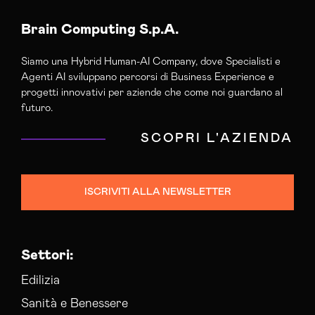
Agenzia Di Marketing Automation Torino
Agenzia Google Partner Torino
Brain Computing S.p.A.
Agenzia Posizionamento Seo Torino
Siamo una Hybrid Human-AI Company, dove Specialisti e
Agenzia Social Media Marketing Torino
Agenti AI sviluppano percorsi di Business Experience e
Agenzia Web Marketing Torino
progetti innovativi per aziende che come noi guardano al
Campagne Adv Social Torino
futuro.
Campagne Advertising Torino
SCOPRI L'AZIENDA
Campagne Display Advertising Torino
Campagne Native Advertising Torino
Consulenza Seo Torino
ISCRIVITI ALLA NEWSLETTER
Consulenza Social Media Torino
Consulenza Web Marketing Torino
Esperti Web Marketing Torino
Settori:
Gestione Campagne Google Ads Torino
Gestione Social Media Torino
Edilizia
Realizzazione Siti Web Torino
Sanità e Benessere
Realizzazione Siti Wordpress Torino