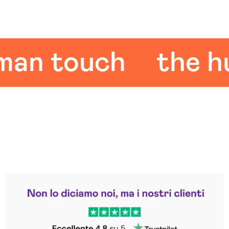
 touch
the huma
Leggi le altre recensioni
Trustpilot