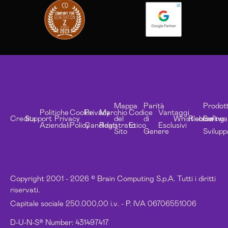
Mappa
Parità
Prodott
Politiche
Cookie
Privacy
Marchio
Codice
Vantaggi
Credits
Support
Privacy
del
di
Whistleblowing
Risorse
Softwa
Aziendali
Policy
Candidati
Registrato
Etico
Esclusivi
Sito
Genere
Svilupp
Copyright 2001 - 2026 © Brain Computing S.p.A. Tutti i diritti
riservati.
Capitale sociale 250.000,00 i.v. - P. IVA 06706551006
D-U-N-S® Number: 431497417