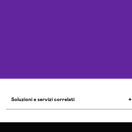
Soluzioni e servizi correlati
Agenzia Creativa Torino
Agenzia Di Comunicazione Torino