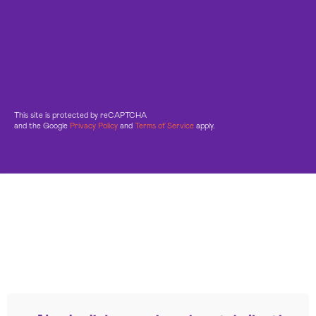
This site is protected by reCAPTCHA
and the Google
Privacy Policy
and
Terms of Service
apply.
Leggi le altre recensioni