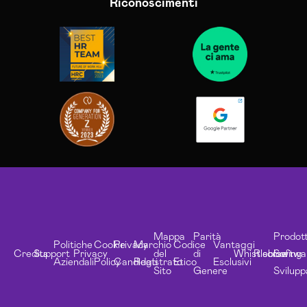
Riconoscimenti
Mappa
Parità
Prodott
Politiche
Cookie
Privacy
Marchio
Codice
Vantaggi
Credits
Support
Privacy
del
di
Whistleblowing
Risorse
Softwa
Aziendali
Policy
Candidati
Registrato
Etico
Esclusivi
Sito
Genere
Svilupp