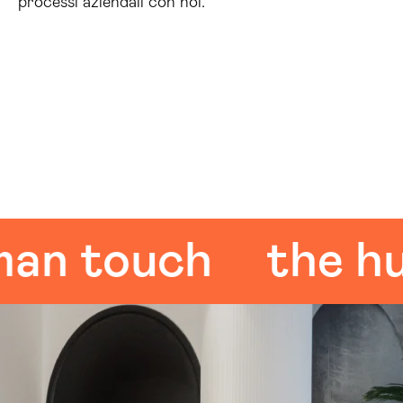
processi aziendali con noi.
touch
the huma