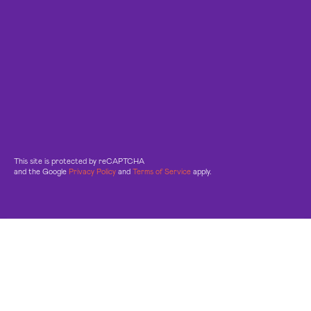
This site is protected by reCAPTCHA
and the Google
Privacy Policy
and
Terms of Service
apply.