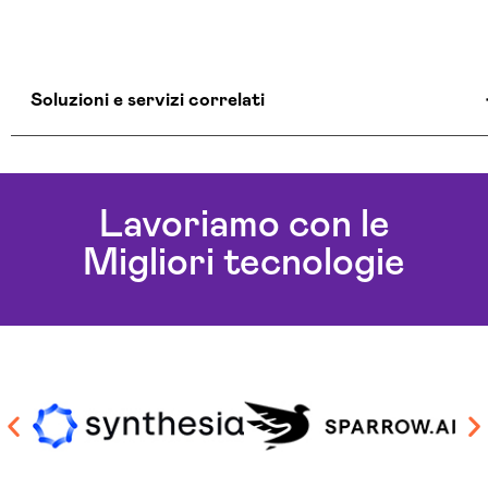
Soluzioni e servizi correlati
Aziende Intelligenza Artificiale Isernia
Chatbot Intelligenza Artificiale Isernia
Lavoriamo con le
Consulenza Chatbot Ai Isernia
Migliori tecnologie
Soluzioni Blockchain Isernia
Sviluppo Algoritmi Intelligenza Artificiale Isernia
Sviluppo Chatbot Ai Isernia