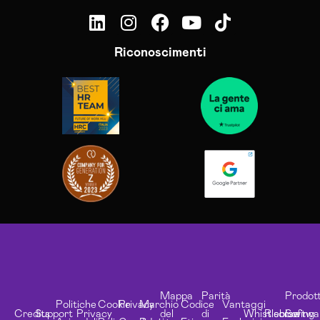
Riconoscimenti
Mappa
Parità
Prodott
Politiche
Cookie
Privacy
Marchio
Codice
Vantaggi
Credits
Support
Privacy
del
di
Whistleblowing
Risorse
Softwa