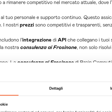
mo a rimanere competitivo nel mercato attuale, dove 
 al tuo personale e supporto continuo. Questo assicu
. I nostri
prezzi
sono competitivi e trasparenti, sen
ncludono l’
integrazione
di
API
che collegano i tuoi s
 la nostra
consulenza ai Frosinone
, non solo risolv
gano. La
consulenza ai Frosinone
di Brain Computin
 per una consulenza personalizzata e scopri come pos
 aspettare oltre; il futuro della tua azienda inizia or
Dettagli
ookie