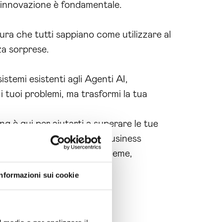
l’innovazione è fondamentale.
ra che tutti sappiano come utilizzare al
za sorprese.
istemi esistenti agli Agenti AI,
i i tuoi problemi, ma trasformi la tua
g è qui per aiutarti a superare le tue
siamo trasformare il tuo business
a, con noi al tuo fianco. Insieme,
Informazioni sui cookie