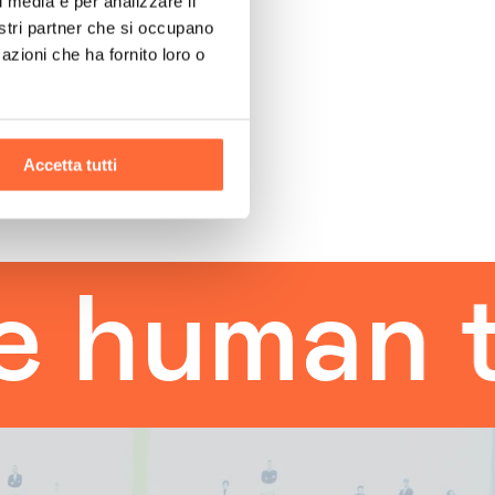
l media e per analizzare il
nostri partner che si occupano
azioni che ha fornito loro o
Accetta tutti
man touc