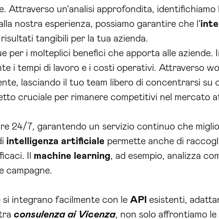
te. Attraverso un’analisi approfondita, identifichiamo 
alla nostra esperienza, possiamo garantire che l’
int
isultati tangibili per la tua azienda.
e per i molteplici benefici che apporta alle aziende.
 i tempi di lavoro e i costi operativi. Attraverso wo
ente, lasciando il tuo team libero di concentrarsi su 
etto cruciale per rimanere competitivi nel mercato a
are 24/7, garantendo un servizio continuo che miglio
di
intelligenza artificiale
permette anche di raccoglie
icaci. Il
machine learning
, ad esempio, analizza co
ue campagne.
 e si integrano facilmente con le
API
esistenti, adatta
stra
consulenza ai Vicenza
, non solo affrontiamo l