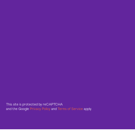
This site is protected by reCAPTCHA
and the Google
Privacy Policy
and
Terms of Service
apply.