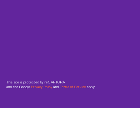
This site is protected by reCAPTCHA
and the Google
Privacy Policy
and
Terms of Service
apply.