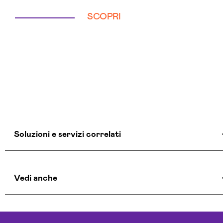
SCOPRI
Soluzioni e servizi correlati
Agenzia Creativa Catanzaro
Vedi anche
Agenzia Di Comunicazione Catanzaro
Agenzia Di Marketing Automation Catanzaro
Agenzia Google Partner Catanzaro
Creazione Ecommerce Catanzaro
Agenzia Posizionamento Seo Catanzaro