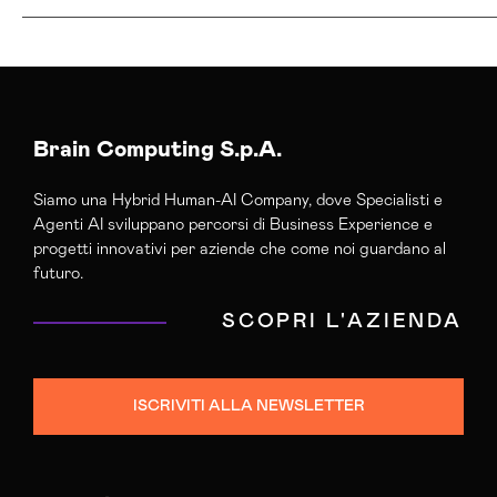
Agenzia Di Comunicazione Gorizia
Agenzia Di Marketing Automation Gorizia
Agenzia Google Partner Gorizia
Agenzia Posizionamento Seo Gorizia
Brain Computing S.p.A.
Agenzia Social Media Marketing Gorizia
Siamo una Hybrid Human-AI Company, dove Specialisti e
Agenzia Web Marketing Gorizia
Agenti AI sviluppano percorsi di Business Experience e
Campagne Adv Social Gorizia
progetti innovativi per aziende che come noi guardano al
Campagne Advertising Gorizia
futuro.
Campagne Display Advertising Gorizia
SCOPRI L'AZIENDA
Campagne Native Advertising Gorizia
Consulenza Seo Gorizia
Consulenza Social Media Gorizia
ISCRIVITI ALLA NEWSLETTER
Consulenza Web Marketing Gorizia
Esperti Social Media Gorizia
Esperti Web Marketing Gorizia