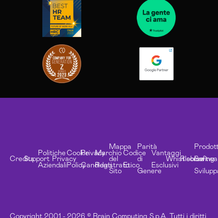
Mappa
Parità
Prodott
Politiche
Cookie
Privacy
Marchio
Codice
Vantaggi
Credits
Support
Privacy
del
di
Whistleblowing
Risorse
Softwa
Aziendali
Policy
Candidati
Registrato
Etico
Esclusivi
Sito
Genere
Svilupp
Copyright 2001 - 2026 © Brain Computing S.p.A. Tutti i diritti