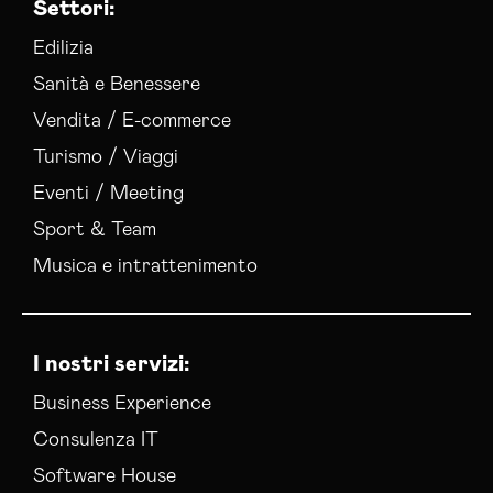
Settori:
Gestione Campagne Google Ads Gorizia
Gestione Social Media Gorizia
Edilizia
Realizzazione Siti Web Gorizia
Sanità e Benessere
Realizzazione Siti Wordpress Gorizia
Vendita / E-commerce
Social Media Advertising Gorizia
Turismo / Viaggi
Sviluppo Ecommerce Gorizia
Web Agency Gorizia
Eventi / Meeting
Sport & Team
Musica e intrattenimento
I nostri servizi:
Business Experience
Consulenza IT
Software House