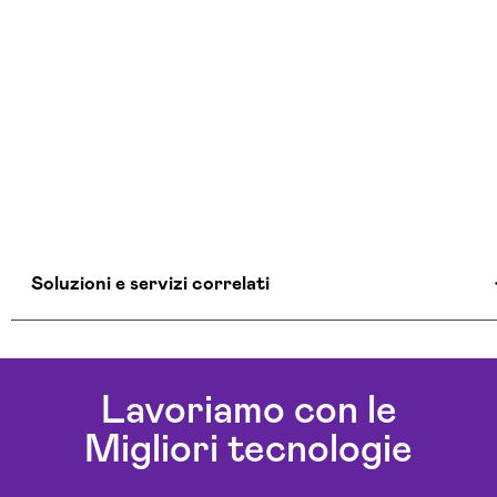
Soluzioni e servizi correlati
Azienda Consulenza Informatica Verona
Azienda Sicurezza Informatica Verona
Lavoriamo con le
Consulente Informatico Verona
Migliori tecnologie
Consulenza Cybersecurity E Sicurezza
Informatica Verona