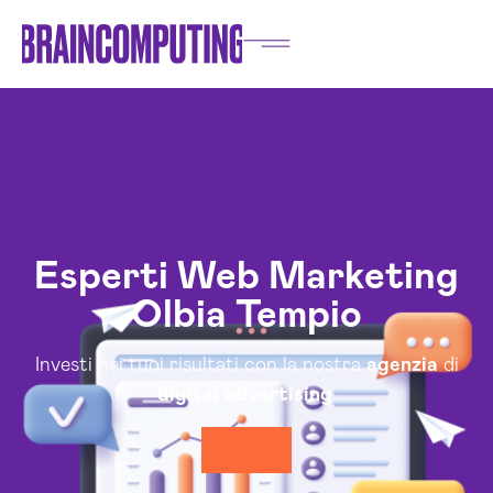
Esperti Web Marketing
Olbia Tempio
Investi nei tuoi risultati con la nostra
agenzia
di
digital
advertising
.