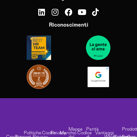
Riconoscimenti
Mappa
Parità
Prodott
Politiche
Cookie
Privacy
Marchio
Codice
Vantaggi
Credits
Support
Privacy
del
di
Whistleblowing
Risorse
Softwa