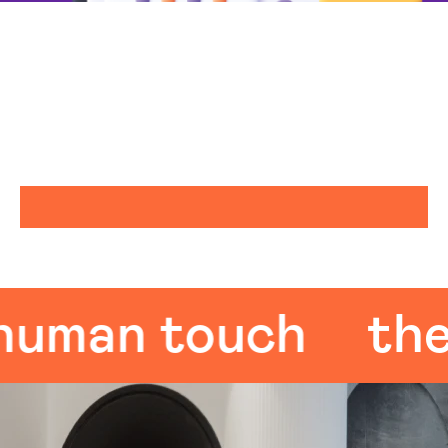
man touch
the h