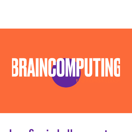
Consulenza Seo Olbia Tempio
Consulenza Social Media Olbia Tempio
Consulenza Web Marketing Olbia Tempio
Esperti Social Media Olbia Tempio
Gestione Campagne Google Ads Olbia Tempio
Gestione Social Media Olbia Tempio
Realizzazione Siti Web Olbia Tempio
Realizzazione Siti Wordpress Olbia Tempio
Social Media Advertising Olbia Tempio
Sviluppo Ecommerce Olbia Tempio
Web Agency Olbia Tempio