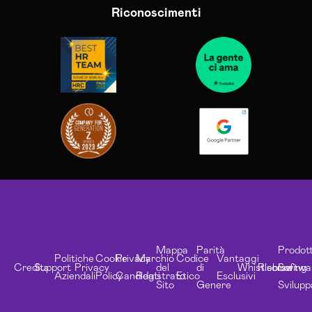
Riconoscimenti
Mappa
Parità
Prodott
Politiche
Cookie
Privacy
Marchio
Codice
Vantaggi
Credits
Support
Privacy
del
di
Whistleblowing
Risorse
Softwa
Aziendali
Policy
Candidati
Registrato
Etico
Esclusivi
Sito
Genere
Svilupp