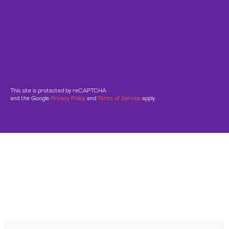
This site is protected by reCAPTCHA
and the Google
Privacy Policy
and
Terms of Service
apply.
Leggi le altre recensioni