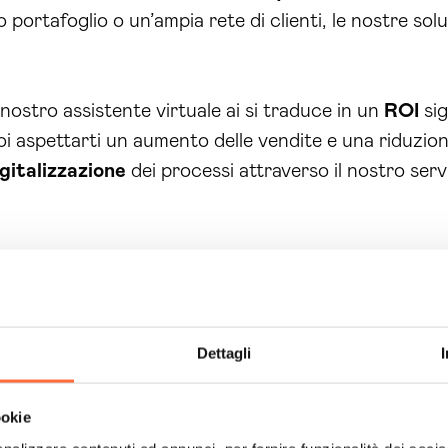
portafoglio o un’ampia rete di clienti, le nostre sol
 nostro assistente virtuale ai si traduce in un
ROI
sig
oi aspettarti un aumento delle vendite e una riduzion
gitalizzazione
dei processi attraverso il nostro servi
i esistenti, la transizione verso il nostro
assistente 
rasformare digitalmente la tua azienda e cogliere tutt
 il potenziale della tua azienda. Contattaci oggi ste
Dettagli
curazioni
. Siamo pronti a offrirti soluzioni su misura
uovo livello di successo. Non aspettare: il futuro del
ookie
asformazione digitale
di cui hai bisogno.