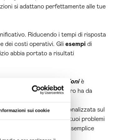
uzioni si adattano perfettamente alle tue
nificativo. Riducendo i tempi di risposta
e dei costi operativi. Gli
esempi
di
zio abbia portato a risultati
virtuale ai per assicurazioni
è
e le opportunità che il futuro ha da
sso per una consulenza personalizzata sul
Informazioni sui cookie
, progettate per risolvere i tuoi problemi
la tua azienda inizia con un semplice