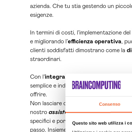
azienda. Che tu stia gestendo un piccolo 
esigenze.
In termini di costi, l’implementazione del
e migliorando l’
efficienza operativa
, pu
clienti soddisfatti dimostrano come la
di
straordinari.
Con l’
integrazione
fluida nei tuoi sistem
semplice e indolore. Affidati a noi per t
offrire.
Non lasciare che le inefficienze limitino
Consenso
nostro
assistente virtuale ai per assi
specifici e portare la tua azienda a un n
Questo sito web utilizza i c
passo. Insieme possiamo realizzare la
tr