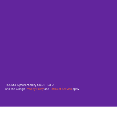
This site is protected by reCAPTCHA
and the Google
Privacy Policy
and
Terms of Service
apply.