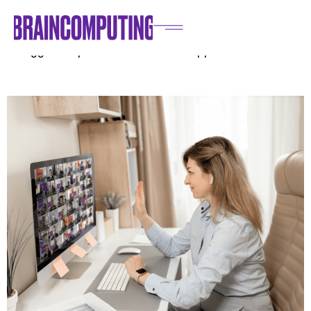
Home
/
Blog
/
HR
/
La collaborazione multigenerazionale nei team liquidi: un
vantaggio competitivo da sfruttare appieno