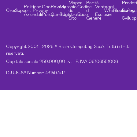
Mappa
Parità
Prodott
Politiche
Cookie
Privacy
Marchio
Codice
Vantaggi
Credits
Support
Privacy
del
di
Whistleblowing
Risorse
Softwa
Aziendali
Policy
Candidati
Registrato
Etico
Esclusivi
Sito
Genere
Svilupp
Copyright 2001 - 2026 © Brain Computing S.p.A. Tutti i diritti
riservati.
Capitale sociale 250.000,00 i.v. - P. IVA 06706551006
D-U-N-S® Number: 431497417