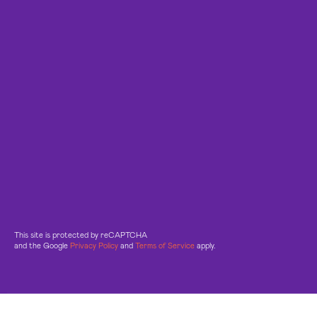
This site is protected by reCAPTCHA
and the Google
Privacy Policy
and
Terms of Service
apply.