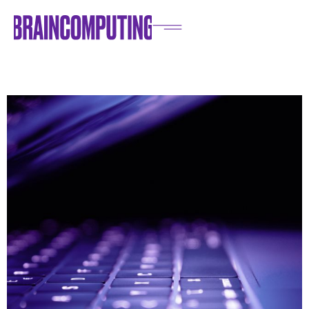
Home
/
Blog
/
PMI
/
Protezione rete aziendale: 5 soluzioni per evitare rischi