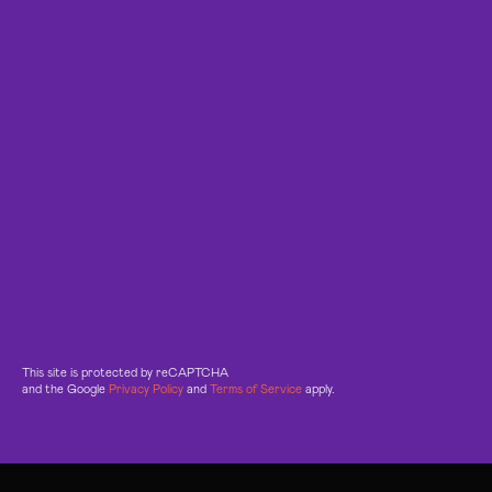
This site is protected by reCAPTCHA
and the Google
Privacy Policy
and
Terms of Service
apply.