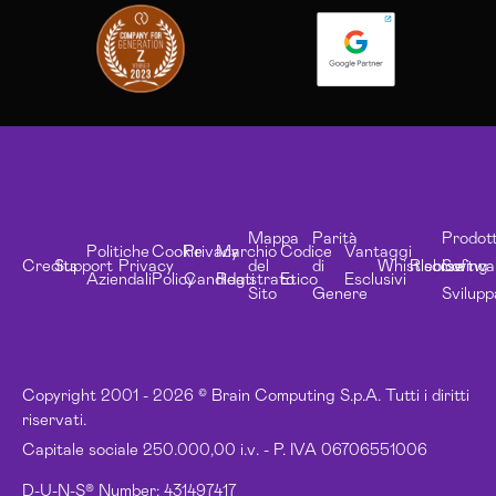
Mappa
Parità
Prodott
Politiche
Cookie
Privacy
Marchio
Codice
Vantaggi
Credits
Support
Privacy
del
di
Whistleblowing
Risorse
Softwa
Aziendali
Policy
Candidati
Registrato
Etico
Esclusivi
Sito
Genere
Svilupp
Copyright 2001 - 2026 © Brain Computing S.p.A. Tutti i diritti
riservati.
Capitale sociale 250.000,00 i.v. - P. IVA 06706551006
D-U-N-S® Number: 431497417