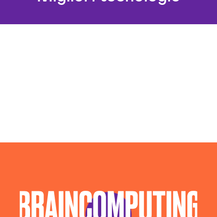
Agenzia Posizionamento Seo Novara
Agenzia Social Media Marketing Novara
Agenzia Web Marketing Novara
Campagne Adv Social Novara
Campagne Advertising Novara
Campagne Display Advertising Novara
Campagne Native Advertising Novara
Consulenza Seo Novara
Consulenza Social Media Novara
Esperti Web Marketing Novara
Gestione Campagne Google Ads Novara
Gestione Social Media Novara
Realizzazione Siti Web Novara
Realizzazione Siti Wordpress Novara
Social Media Advertising Novara
Sviluppo Ecommerce Novara