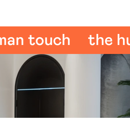
 touch
the huma