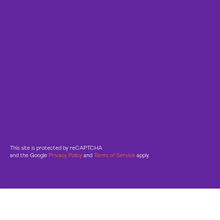
This site is protected by reCAPTCHA
and the Google
Privacy Policy
and
Terms of Service
apply.