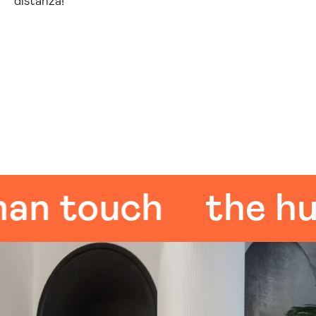
distanza!
touch
the huma