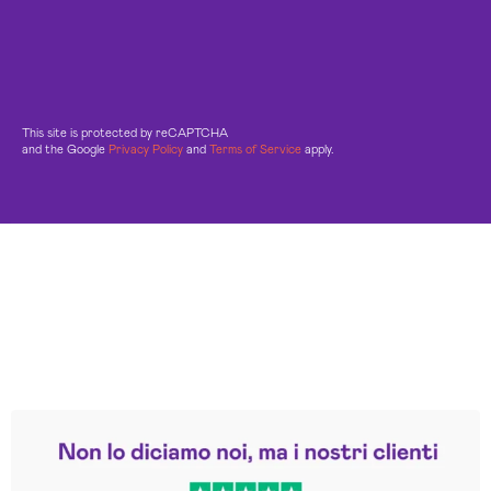
This site is protected by reCAPTCHA
and the Google
Privacy Policy
and
Terms of Service
apply.
Leggi le altre recensioni
Trustpilot