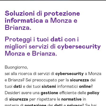
Soluzioni
di
protezione
informatica
a Monza e
Brianza.
Proteggi i tuoi
dati
con i
migliori servizi di
cybersecurity
Monza e Brianza.
Buongiorno,
sei alla ricerca di servizi di
cybersecurity
a Monza
e Brianza? Sei preoccupato per la
sicurezza
dei
tuoi
dati
e dei tuoi
sistemi
informatici
online
?
Desideri avere una
gestione
efficiente delle
policy
di
sicurezza
per rispettare le
normative
in
materia di
protezione
dei
dati
e
privacy
? Se hai