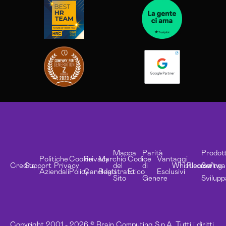
Mappa
Parità
Prodott
Politiche
Cookie
Privacy
Marchio
Codice
Vantaggi
Credits
Support
Privacy
del
di
Whistleblowing
Risorse
Softwa
Aziendali
Policy
Candidati
Registrato
Etico
Esclusivi
Sito
Genere
Svilupp
Copyright 2001 - 2026 © Brain Computing S.p.A. Tutti i diritti