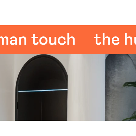
 touch
the huma