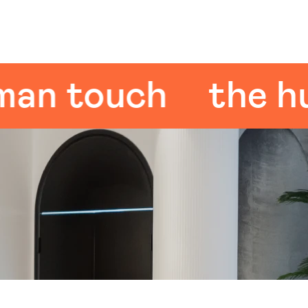
 touch
the huma