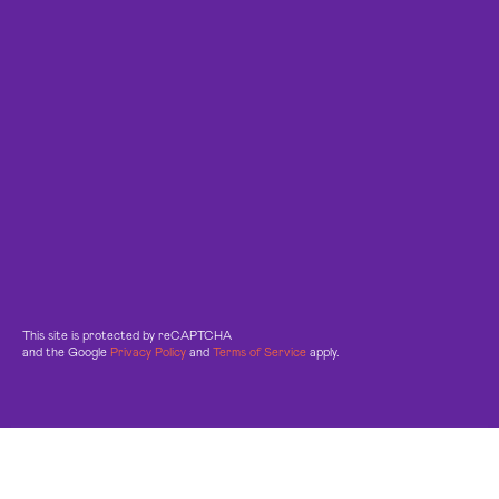
This site is protected by reCAPTCHA
and the Google
Privacy Policy
and
Terms of Service
apply.