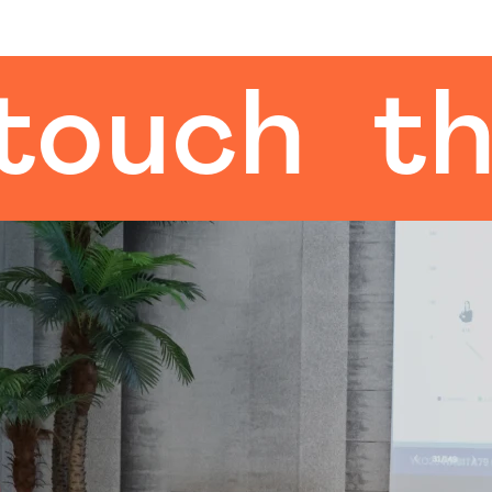
ch
the h