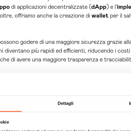
uppo
di applicazioni decentralizzate (
dApp
) e l’
impl
oltre, offriamo anche la creazione di
wallet
per il sa
 possono godere di una maggiore sicurezza grazie alla
oni diventano più rapidi ed efficienti, riducendo i costi
he di avere una maggiore trasparenza e tracciabilità
lle
soluzioni blockchain Ragusa
e mira sempre a tr
ende. Grazie alla nostra esperienza e ai nostri
servizi
 tangibili.
Dettagli
in Ragusa
offerte da Brain Computing? La nostra 
ookie
zate alle esigenze di ogni azienda. Inoltre, la tecno