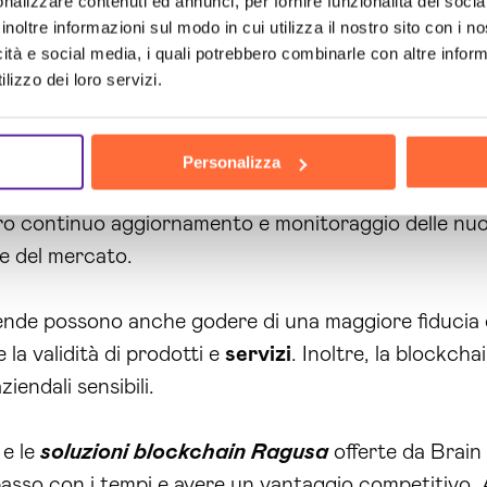
nalizzare contenuti ed annunci, per fornire funzionalità dei socia
vantaggio competitivo a chi la utilizza.
inoltre informazioni sul modo in cui utilizza il nostro sito con i 
icità e social media, i quali potrebbero combinarle con altre inform
lizzo dei loro servizi.
i tuoi processi aziendali e di adattarti al mercato in 
i vantaggi che possiamo offrirti. Contattaci e richie
gere i suoi obiettivi con la tecnologia blockchain.
Personalizza
a
offerte da Brain Computing aiutano le aziende a ess
tro continuo aggiornamento e monitoraggio delle nuo
ze del mercato.
iende possono anche godere di una maggiore fiducia e
 la validità di prodotti e
servizi
. Inoltre, la blockch
iendali sensibili.
 e le
soluzioni blockchain Ragusa
offerte da Brain
asso con i tempi e avere un vantaggio competitivo. Aff