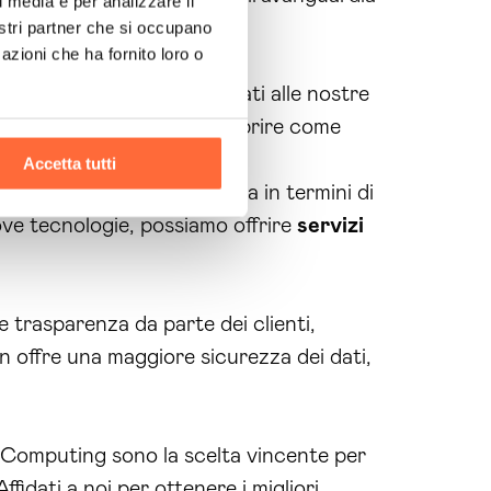
l media e per analizzare il
nostri partner che si occupano
azioni che ha fornito loro o
continua evoluzione. Affidati alle nostre
di una
consulenza
per scoprire come
Accetta tutti
ere sempre all’avanguardia in termini di
ve tecnologie, possiamo offrire
servizi
 trasparenza da parte dei clienti,
ain offre una maggiore sicurezza dei dati,
 Computing sono la scelta vincente per
idati a noi per ottenere i migliori