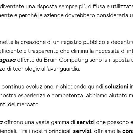
iventate una risposta sempre più diffusa e utilizzata 
mente e perché le aziende dovrebbero considerarla 
tte la creazione di un registro pubblico e decentral
ficiente e trasparente che elimina la necessità di int
Ragusa
offerte da Brain Computing sono la risposta 
zo di tecnologie all’avanguardia.
n continua evoluzione, richiedendo quindi
soluzioni
i
 nostra esperienza e competenza, abbiamo aiutato mol
nti del mercato.
a
offrono una vasta gamma di
servizi
che possono ess
iendali. Tra i nostri principali
servizi
, offriamo la
con