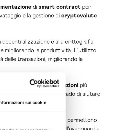
ementazione
di
smart contract
per
lvataggio e la gestione di
cryptovalute
 decentralizzazione e alla crittografia
 e migliorando la produttività. L’utilizzo
 delle transazioni, migliorando la
ovare le strategie e le
soluzioni
più
personalizzati, siamo in grado di aiutare
Informazioni sui cookie
esperienza e competenza ci permettono
logia blockchain è sempre all’avanguardia