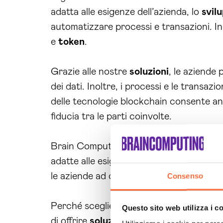
adatta alle esigenze dell’azienda, lo
svil
automatizzare processi e transazioni. In
e
token
.
Grazie alle nostre
soluzioni
, le aziende
dei dati. Inoltre, i processi e le transazi
delle tecnologie blockchain consente anc
fiducia tra le parti coinvolte.
Brain Computing è leader nel settore de
adatte alle esigenze specifiche delle azi
le aziende ad ottenere risultati concreti e
Consenso
Perché scegliere le
soluzioni blockcha
Questo sito web utilizza i c
di offrire
soluzioni
su misura e personaliz