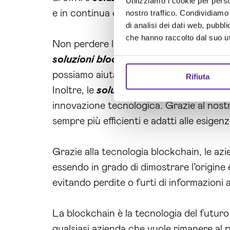
Utilizziamo i cookie per perso
e in continua evoluzione, garantendo un 
nostro traffico. Condividiamo 
di analisi dei dati web, pubbl
che hanno raccolto dal suo uti
Non perdere l’opportunità di ottimizzare 
soluzioni blockchain Ragusa
e scopri 
possiamo aiutare la tua azienda a raggiun
Rifiuta
Inoltre, le
soluzioni blockchain Ragus
innovazione tecnologica. Grazie al nos
sempre più efficienti e adatti alle esigen
Grazie alla tecnologia blockchain, le az
essendo in grado di dimostrare l’origine e
evitando perdite o furti di informazioni az
La blockchain è la tecnologia del futuro
qualsiasi azienda che vuole rimanere al p