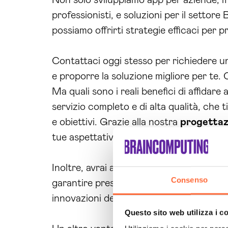
Non solo sviluppiamo app per aziende, ma
professionisti, e soluzioni per il settor
possiamo offrirti strategie efficaci per
Contattaci oggi stesso per richiedere 
e proporre la soluzione migliore per te.
Ma quali sono i reali benefici di affidare 
servizio completo e di alta qualità, che 
e obiettivi. Grazie alla nostra
progettaz
tue aspettative e quelle dei tuoi clienti.
Inoltre, avrai a disposizione un team di 
Consenso
garantire prestazioni ottimali e una nav
innovazioni del settore, al fine di offrirti
Questo sito web utilizza i c