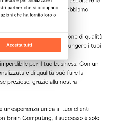
Siamo sempre disponibili ad ascoltare le
l media e per analizzare il
nostri partner che si occupano
 Grazie a questa filosofia, abbiamo
azioni che ha fornito loro o
gnifica ottenere una soluzione di qualità
Accetta tutti
e possiamo aiutarti a raggiungere i tuoi
imperdibile per il tuo business. Con un
nalizzata e di qualità può fare la
rse preziose, grazie alla nostra
 un’esperienza unica ai tuoi clienti
 Con Brain Computing, il successo è solo