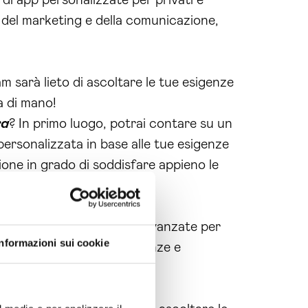
di app personalizzate per privati e
po del marketing e della comunicazione,
m sarà lieto di ascoltare le tue esigenze
a di mano!
ra
? In primo luogo, potrai contare su un
personalizzata in base alle tue esigenze
ione in grado di soddisfare appieno le
ilizzano le tecnologie più avanzate per
Informazioni sui cookie
giornati sulle ultime tendenze e