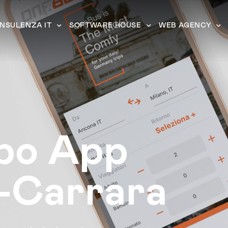
NSULENZA IT
SOFTWARE HOUSE
WEB AGENCY
ppo App
-Carrara