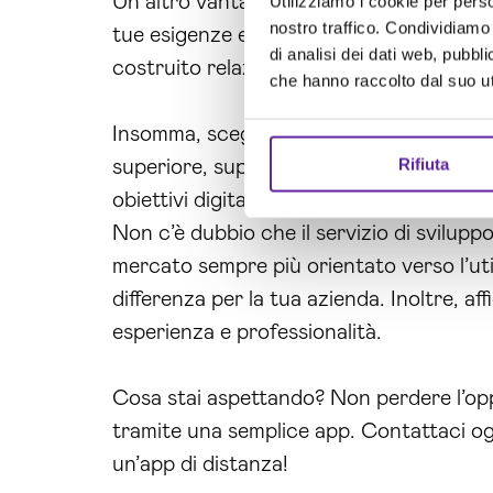
Un altro vantaggio di affidarsi a Brain C
Utilizziamo i cookie per perso
nostro traffico. Condividiamo 
tue esigenze e a fornirti un supporto cos
di analisi dei dati web, pubbl
costruito relazioni di fiducia con i nostri
che hanno raccolto dal suo uti
Insomma, scegliere Brain Computing co
Rifiuta
superiore, supporto personalizzato e ris
obiettivi digitali!
Non c’è dubbio che il servizio di svilup
mercato sempre più orientato verso l’util
differenza per la tua azienda. Inoltre, af
esperienza e professionalità.
Cosa stai aspettando? Non perdere l’oppor
tramite una semplice app. Contattaci ogg
un’app di distanza!