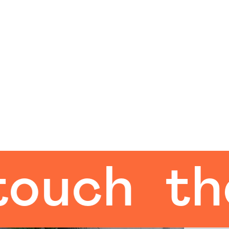
h
the h