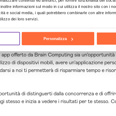
omputing è il nostro approccio orientato al cliente. 
nalizzare contenuti ed annunci, per fornire funzionalità dei socia
inoltre informazioni sul modo in cui utilizza il nostro sito con i 
tante durante tutto il processo di sviluppo dell’app.
icità e social media, i quali potrebbero combinarle con altre inform
 clienti e raggiunto risultati eccellenti.
lizzo dei loro servizi.
me tua agenzia di
sviluppo app Massa-Carrara
si
Personalizza
ultati concreti. Contattaci oggi stesso e scopri com
po app offerto da Brain Computing sia un’opportunità 
izzo di dispositivi mobili, avere un’applicazione perso
fidarsi a noi ti permetterà di risparmiare tempo e riso
tunità di distinguerti dalla concorrenza e di offrire
i stesso e inizia a vedere i risultati per te stesso.