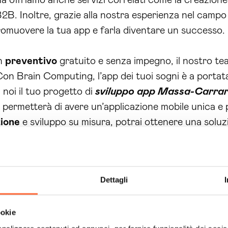
 offriamo anche servizi correlati come la creazione 
e B2B. Inoltre, grazie alla nostra esperienza nel cam
 promuovere la tua app e farla diventare un successo.
un
preventivo
gratuito e senza impegno, il nostro tea
 Con Brain Computing, l’app dei tuoi sogni è a portat
a noi il tuo progetto di
sviluppo app Massa-Carra
ti permetterà di avere un’applicazione mobile unica e 
ione
e sviluppo su misura, potrai ottenere una soluz
programmatori esperti e altamente qualificati, che ut
Dettagli
igazione fluida. Ci assicuriamo sempre di rimanere ag
 un servizio all’avanguardia.
ookie