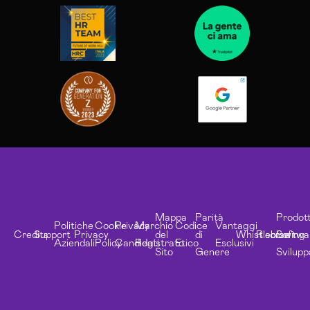
Mappa
Parità
Prodott
Politiche
Cookie
Privacy
Marchio
Codice
Vantaggi
Credits
Support
Privacy
del
di
Whistleblowing
Risorse
Softwa
Aziendali
Policy
Candidati
Registrato
Etico
Esclusivi
Sito
Genere
Svilupp