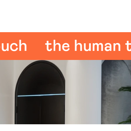
h
the human tou