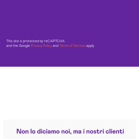
This site is protected by reCAPTCHA
and the Google
Privacy Policy
and
Terms of Service
apply.
Leggi le altre recensioni
Trustpilot