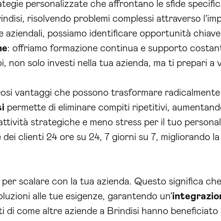
ategie personalizzate che affrontano le sfide specific
indisi, risolvendo problemi complessi attraverso l’im
ze aziendali, possiamo identificare opportunità chiav
ne
: offriamo formazione continua e supporto costan
oi, non solo investi nella tua azienda, ma ti prepari a v
merosi vantaggi che possono trasformare radicalmente i
i
permette di eliminare compiti ripetitivi, aumentando
attività strategiche e meno stress per il tuo person
te dei clienti 24 ore su 24, 7 giorni su 7, migliorando
ti per scalare con la tua azienda. Questo significa c
soluzioni alle tue esigenze, garantendo un’
integrazio
 di come altre aziende a Brindisi hanno beneficiato d