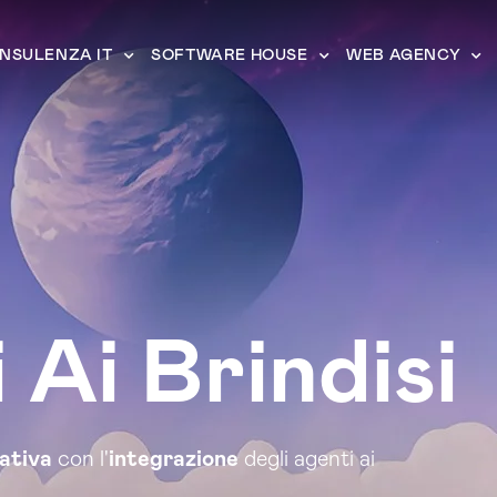
NSULENZA IT
SOFTWARE HOUSE
WEB AGENCY
 Ai Brindisi
rativa
con l'
integrazione
degli agenti ai