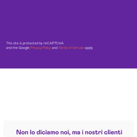
This site is protected by reCAPTCHA
and the Google
Privacy Policy
and
Terms of Service
apply.
Leggi le altre recensioni
Trustpilot