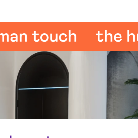
 touch
the huma