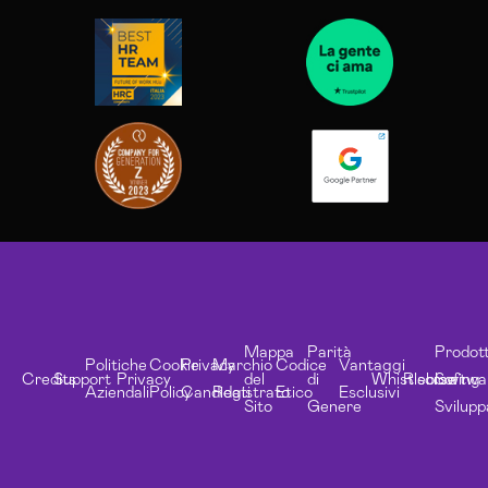
Mappa
Parità
Prodott
Politiche
Cookie
Privacy
Marchio
Codice
Vantaggi
Credits
Support
Privacy
del
di
Whistleblowing
Risorse
Softwa
Aziendali
Policy
Candidati
Registrato
Etico
Esclusivi
Sito
Genere
Svilupp