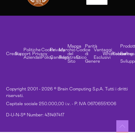
Mappa
Parità
Prodott
Politiche
Cookie
Privacy
Marchio
Codice
Vantaggi
Credits
Support
Privacy
del
di
Whistleblowing
Risorse
Softwa
Aziendali
Policy
Candidati
Registrato
Etico
Esclusivi
Sito
Genere
Svilupp
Copyright 2001 - 2026 © Brain Computing S.p.A. Tutti i diritti
riservati.
Capitale sociale 250.000,00 i.v. - P. IVA 06706551006
D-U-N-S® Number: 431497417