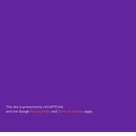
This site is protected by reCAPTCHA
and the Google
Privacy Policy
and
Terms of Service
apply.