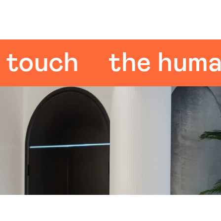
uch
the human t