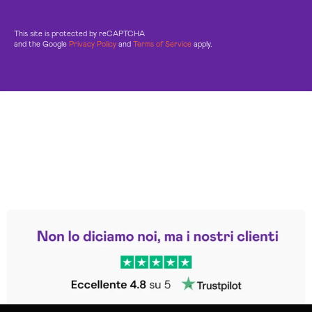
This site is protected by reCAPTCHA
and the Google
Privacy Policy
and
Terms of Service
apply.
Leggi le altre recensioni
Trustpilot