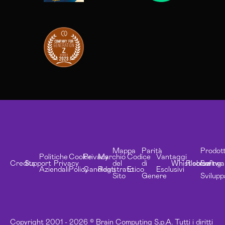
Mappa
Parità
Prodott
Politiche
Cookie
Privacy
Marchio
Codice
Vantaggi
Credits
Support
Privacy
del
di
Whistleblowing
Risorse
Softwa
Aziendali
Policy
Candidati
Registrato
Etico
Esclusivi
Sito
Genere
Svilupp
Copyright 2001 - 2026 © Brain Computing S.p.A. Tutti i diritti