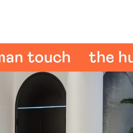
 touch
the huma