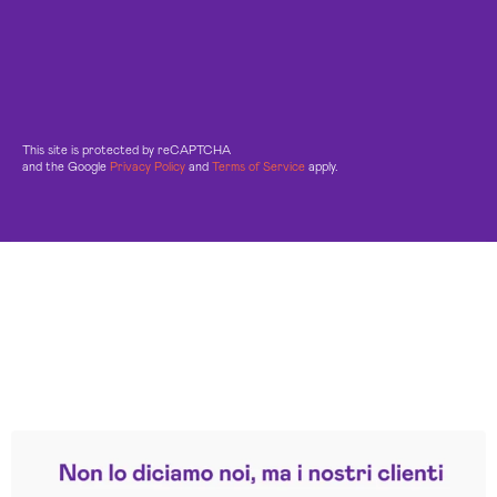
This site is protected by reCAPTCHA
and the Google
Privacy Policy
and
Terms of Service
apply.
Leggi le altre recensioni
Trustpilot