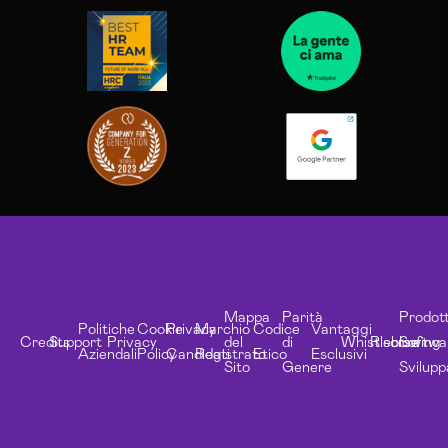
Mappa
Parità
Prodott
Politiche
Cookie
Privacy
Marchio
Codice
Vantaggi
Credits
Support
Privacy
del
di
Whistleblowing
Risorse
Softwa
Aziendali
Policy
Candidati
Registrato
Etico
Esclusivi
Sito
Genere
Svilupp