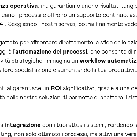
enza operativa
, ma garantiamo anche risultati tangibi
ficano i processi e offrono un supporto continuo, as
I. Scegliendo i nostri servizi, potrai finalmente veder
rogettato per affrontare direttamente le sfide delle a
gi è l’
automazione dei processi
, che consente di r
ività strategiche. Immagina un
workflow automatiz
la loro soddisfazione e aumentando la tua produttivit
nti ai garantisce un
ROI
significativo, grazie a una ge
ità delle nostre soluzioni ti permette di adattare il s
ta
integrazione
con i tuoi attuali sistemi, rendendo 
ing, non solo ottimizzi i processi, ma attivi una ver