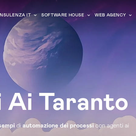
NSULENZA IT
SOFTWARE HOUSE
WEB AGENCY
 Ai Taranto
sempi
di
automazione dei processi
con agenti ai