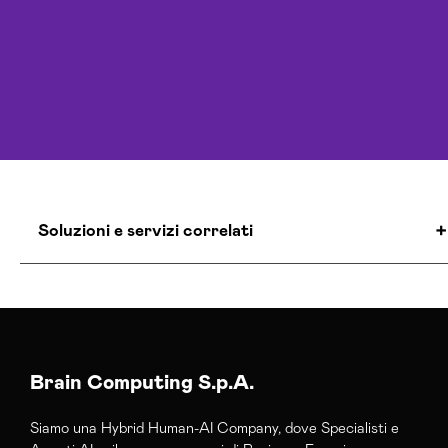
Soluzioni e servizi correlati
Agenzia Creativa Catanzaro
Agenzia Di Marketing Automation Catanzaro
Agenzia Google Partner Catanzaro
Agenzia Posizionamento Seo Catanzaro
Brain Computing S.p.A.
Agenzia Social Media Marketing Catanzaro
Siamo una Hybrid Human-AI Company, dove Specialisti e
Agenzia Web Marketing Catanzaro