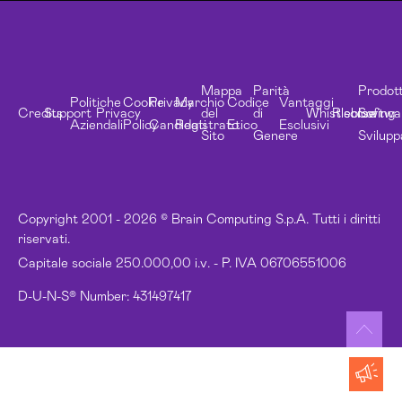
Mappa
Parità
Prodott
Politiche
Cookie
Privacy
Marchio
Codice
Vantaggi
Credits
Support
Privacy
del
di
Whistleblowing
Risorse
Softwa
Aziendali
Policy
Candidati
Registrato
Etico
Esclusivi
Sito
Genere
Svilupp
Copyright 2001 - 2026 © Brain Computing S.p.A. Tutti i diritti
riservati.
Capitale sociale 250.000,00 i.v. - P. IVA 06706551006
D-U-N-S® Number: 431497417