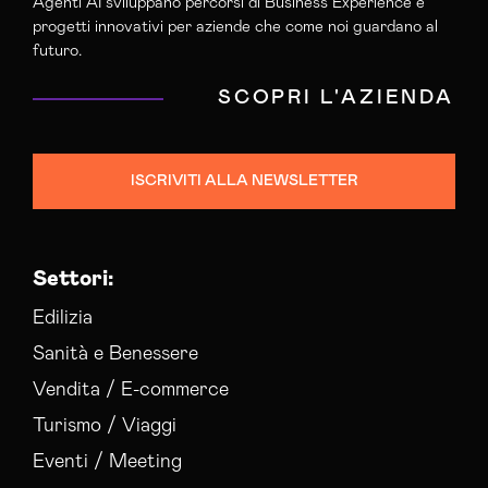
Agenti AI sviluppano percorsi di Business Experience e
Campagne Adv Social Catanzaro
progetti innovativi per aziende che come noi guardano al
Campagne Advertising Catanzaro
futuro.
Campagne Display Advertising Catanzaro
SCOPRI L'AZIENDA
Campagne Native Advertising Catanzaro
Consulenza Seo Catanzaro
Consulenza Social Media Catanzaro
ISCRIVITI ALLA NEWSLETTER
Consulenza Web Marketing Catanzaro
Esperti Social Media Catanzaro
Esperti Web Marketing Catanzaro
Settori:
Gestione Campagne Google Ads Catanzaro
Gestione Social Media Catanzaro
Edilizia
Realizzazione Siti Web Catanzaro
Sanità e Benessere
Realizzazione Siti Wordpress Catanzaro
Vendita / E-commerce
Social Media Advertising Catanzaro
Turismo / Viaggi
Sviluppo Ecommerce Catanzaro
Web Agency Catanzaro
Eventi / Meeting