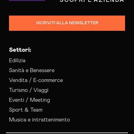
SCOPRI L'AZIENDA
Campagne Native Advertising Catanzaro
Consulenza Seo Catanzaro
Consulenza Social Media Catanzaro
ISCRIVITI ALLA NEWSLETTER
Consulenza Web Marketing Catanzaro
Esperti Social Media Catanzaro
Esperti Web Marketing Catanzaro
Settori:
Gestione Campagne Google Ads Catanzaro
Gestione Social Media Catanzaro
Edilizia
Realizzazione Siti Web Catanzaro
Sanità e Benessere
Realizzazione Siti Wordpress Catanzaro
Vendita / E-commerce
Social Media Advertising Catanzaro
Turismo / Viaggi
Sviluppo Ecommerce Catanzaro
Web Agency Catanzaro
Eventi / Meeting
Sport & Team
Musica e intrattenimento