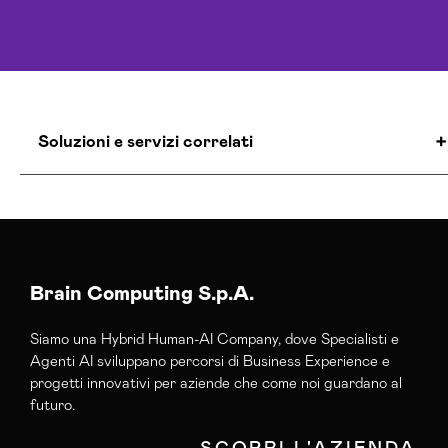
Soluzioni e servizi correlati
Agenzia Creativa Catanzaro
Agenzia Di Comunicazione Catanzaro
Agenzia Google Partner Catanzaro
Agenzia Posizionamento Seo Catanzaro
Brain Computing S.p.A.
Agenzia Social Media Marketing Catanzaro
Siamo una Hybrid Human-AI Company, dove Specialisti e
Agenzia Web Marketing Catanzaro
Agenti AI sviluppano percorsi di Business Experience e
Campagne Adv Social Catanzaro
progetti innovativi per aziende che come noi guardano al
Campagne Advertising Catanzaro
futuro.
Campagne Display Advertising Catanzaro