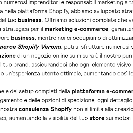
 numerosi imprenditori e responsabili marketing a tr
a nella piattaforma Shopify, abbiamo sviluppato strat
 del tuo
business
. Offriamo soluzioni complete che v
 strategica per il
marketing e-commerce
, garanten
 core
business
, mentre noi ci occupiamo di ottimizzar
erce Shopify Verona
, potrai sfruttare numerosi
azione
di un negozio online su misura è il nostro pun
del tuo brand, assicurandoci che ogni elemento visivo 
ono un’esperienza utente ottimale, aumentando così le
ne e del setup completi della
piattaforma e-comme
agamento e delle opzioni di spedizione, ogni dettaglio
 nostra
consulenza Shopify
non si limita alla creaz
i, aumentando la visibilità del tuo
store
sui motori 