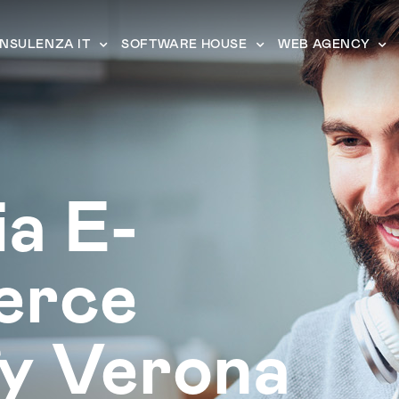
NSULENZA IT
SOFTWARE HOUSE
WEB AGENCY
a E-
erce
y Verona