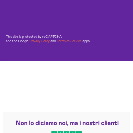
This site is protected by reCAPTCHA
and the Google
Privacy Policy
and
Terms of Service
apply.
Leggi le altre recensioni
Trustpilot