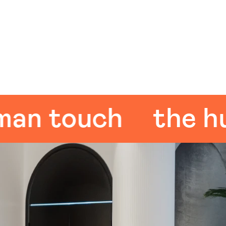
 touch
the huma