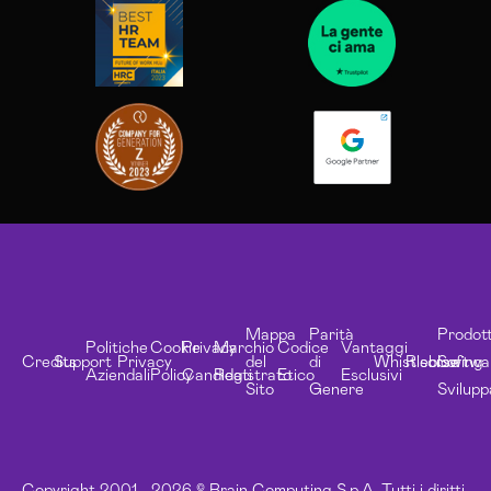
Mappa
Parità
Prodott
Politiche
Cookie
Privacy
Marchio
Codice
Vantaggi
Credits
Support
Privacy
del
di
Whistleblowing
Risorse
Softwa
Aziendali
Policy
Candidati
Registrato
Etico
Esclusivi
Sito
Genere
Svilupp
Copyright 2001 - 2026 © Brain Computing S.p.A. Tutti i diritti