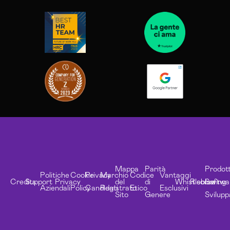
Mappa
Parità
Prodott
Politiche
Cookie
Privacy
Marchio
Codice
Vantaggi
Credits
Support
Privacy
del
di
Whistleblowing
Risorse
Softwa
Aziendali
Policy
Candidati
Registrato
Etico
Esclusivi
Sito
Genere
Svilupp