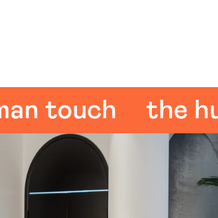
touch
the huma