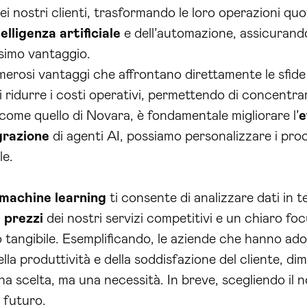
i nostri clienti, trasformando le loro operazioni quot
telligenza artificiale
e dell’automazione, assicurando 
simo vantaggio.
umerosi vantaggi che affrontano direttamente le sfide
ridurre i costi operativi, permettendo di concentrare
come quello di Novara, è fondamentale migliorare l’
e
grazione
di agenti AI, possiamo personalizzare i proc
le.
machine learning
ti consente di analizzare dati in t
i
prezzi
dei nostri servizi competitivi e un chiaro fo
o tangibile. Esemplificando, le aziende che hanno ad
lla produttività e della soddisfazione del cliente, di
a scelta, ma una necessità. In breve, scegliendo il no
l futuro.