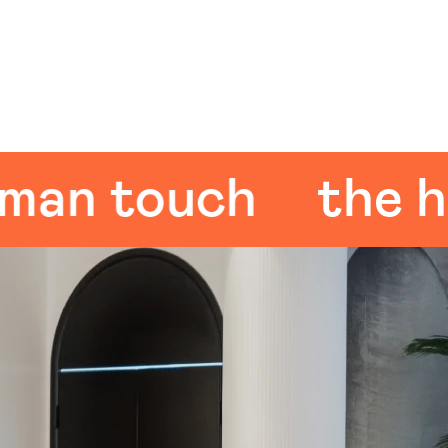
 touch
the huma