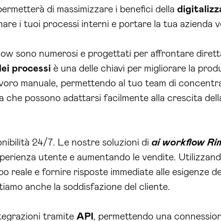
i permetterà di massimizzare i benefici della
digitaliz
are i tuoi processi interni e portare la tua azienda v
kflow sono numerosi e progettati per affrontare dire
ei processi
è una delle chiavi per migliorare la pro
lavoro manuale, permettendo al tuo team di concentrar
ifica che possono adattarsi facilmente alla crescita d
nibilità 24/7. Le nostre soluzioni di
ai workflow Rim
perienza utente e aumentando le vendite. Utilizzan
mpo reale e fornire risposte immediate alle esigenze d
tiamo anche la soddisfazione del cliente.
ntegrazioni tramite
API
, permettendo una connessione 