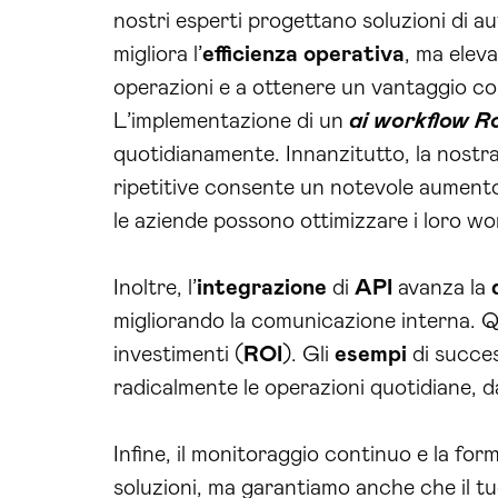
nostri esperti progettano soluzioni di 
migliora l’
efficienza operativa
, ma elev
operazioni e a ottenere un vantaggio com
L’implementazione di un
ai workflow R
quotidianamente. Innanzitutto, la nostra
ripetitive consente un notevole aumento d
le aziende possono ottimizzare i loro wor
Inoltre, l’
integrazione
di
API
avanza la
migliorando la comunicazione interna. Qu
investimenti (
ROI
). Gli
esempi
di succe
radicalmente le operazioni quotidiane, da
Infine, il monitoraggio continuo e la fo
soluzioni, ma garantiamo anche che il tu