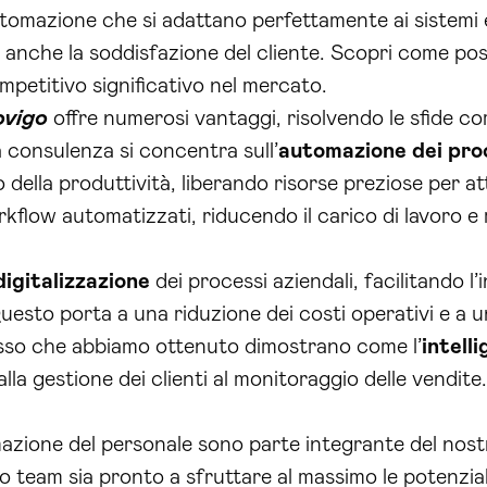
automazione che si adattano perfettamente ai sistemi
a anche la soddisfazione del cliente. Scopri come poss
petitivo significativo nel mercato.
ovigo
offre numerosi vantaggi, risolvendo le sfide c
 consulenza si concentra sull’
automazione dei pro
ella produttività, liberando risorse preziose per att
kflow automatizzati, riducendo il carico di lavoro e 
digitalizzazione
dei processi aziendali, facilitando l’
esto porta a una riduzione dei costi operativi e a u
sso che abbiamo ottenuto dimostrano come l’
intelli
lla gestione dei clienti al monitoraggio delle vendite.
rmazione del personale sono parte integrante del nos
o team sia pronto a sfruttare al massimo le potenzial