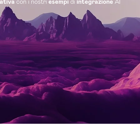
rativa
con i nostri
esempi
di
integrazione
AI