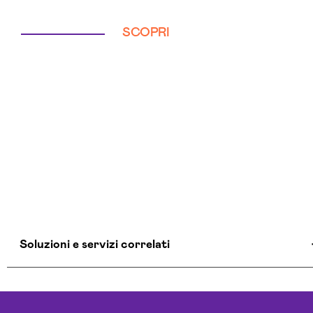
SCOPRI
Soluzioni e servizi correlati
Aziende Intelligenza Artificiale Taranto
Chatbot Intelligenza Artificiale Taranto