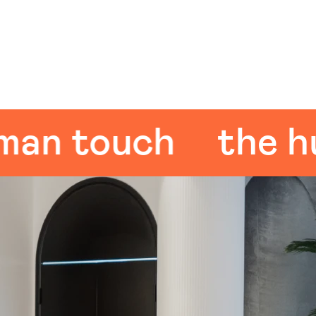
 touch
the huma