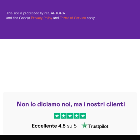
This site is protected by reCAPTCHA
and the Google
Privacy Policy
and
Terms of Service
apply.
Leggi le altre recensioni
Trustpilot