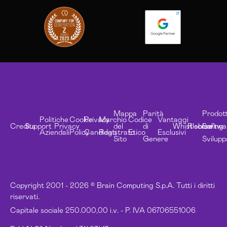
Mappa
Parità
Prodott
Politiche
Cookie
Privacy
Marchio
Codice
Vantaggi
Credits
Support
Privacy
del
di
Whistleblowing
Risorse
Softwa
Aziendali
Policy
Candidati
Registrato
Etico
Esclusivi
Sito
Genere
Svilupp
Copyright 2001 - 2026 © Brain Computing S.p.A. Tutti i diritti
riservati.
Capitale sociale 250.000,00 i.v. - P. IVA 06706551006