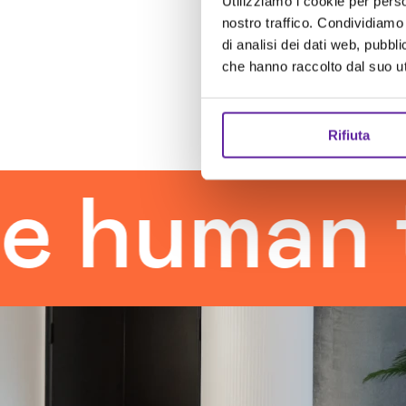
Utilizziamo i cookie per perso
nostro traffico. Condividiamo 
di analisi dei dati web, pubbl
che hanno raccolto dal suo uti
Rifiuta
uman tou