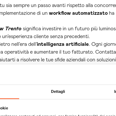
u sia sempre un passo avanti rispetto alla concorrenz
’implementazione di un
workflow automatizzato
ha 
ow Trento
significa investire in un futuro più lumino
 e un’esperienza cliente senza precedenti.
tro nell’era dell’
intelligenza artificiale
. Ogni giorn
ua operatività e aumentare il tuo fatturato. Contatt
tarti a risolvere le tue sfide aziendali con soluzioni
 nostro servizio di
ai workflow Trento
. Insieme, pos
Dettagli
ookie