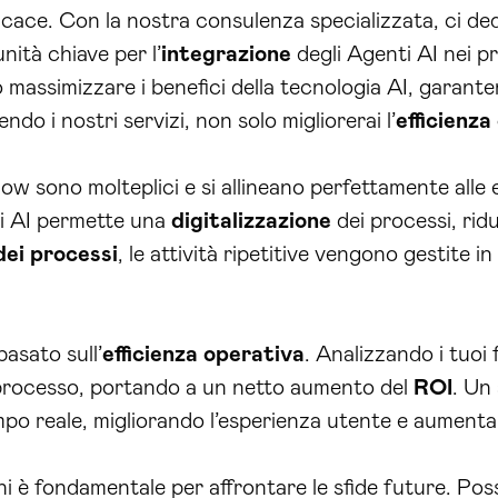
ficace. Con la nostra consulenza specializzata, ci d
nità chiave per l’
integrazione
degli Agenti AI nei pr
massimizzare i benefici della tecnologia AI, garanten
endo i nostri servizi, non solo migliorerai l’
efficienza
flow sono molteplici e si allineano perfettamente alle
i AI permette una
digitalizzazione
dei processi, rid
ei processi
, le attività ripetitive vengono gestite i
asato sull’
efficienza operativa
. Analizzando i tuoi
 processo, portando a un netto aumento del
ROI
. Un
tempo reale, migliorando l’esperienza utente e aumenta
ioni è fondamentale per affrontare le sfide future. Pos