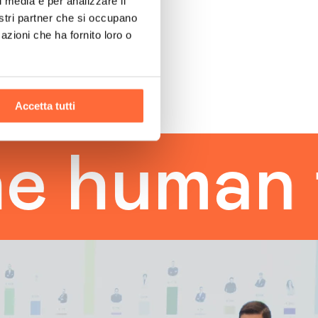
l media e per analizzare il
nostri partner che si occupano
azioni che ha fornito loro o
Accetta tutti
uman tou