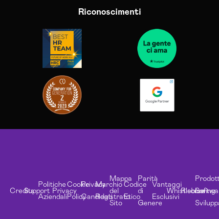
Riconoscimenti
Mappa
Parità
Prodott
Politiche
Cookie
Privacy
Marchio
Codice
Vantaggi
Credits
Support
Privacy
del
di
Whistleblowing
Risorse
Softwa
Aziendali
Policy
Candidati
Registrato
Etico
Esclusivi
Sito
Genere
Svilupp