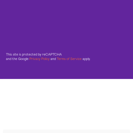
This site is protected by reCAPTCHA
and the Google
Privacy Policy
and
Terms of Service
apply.