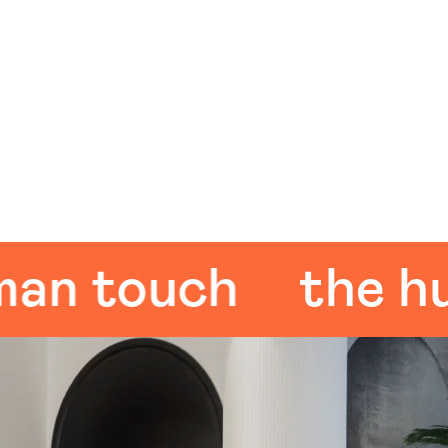
 touch
the huma