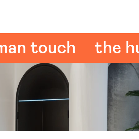
 touch
the huma