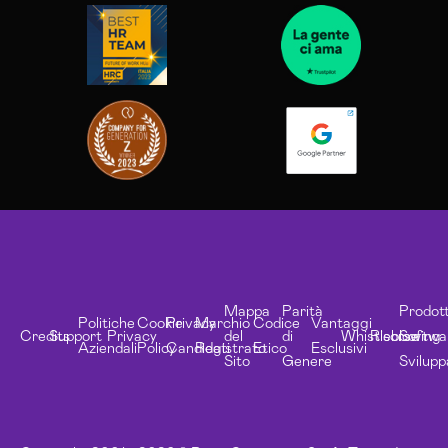
Mappa
Parità
Prodott
Politiche
Cookie
Privacy
Marchio
Codice
Vantaggi
Credits
Support
Privacy
del
di
Whistleblowing
Risorse
Softwa
Aziendali
Policy
Candidati
Registrato
Etico
Esclusivi
Sito
Genere
Svilupp