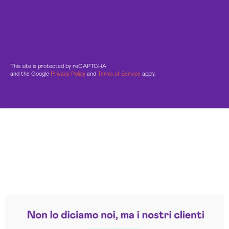
This site is protected by reCAPTCHA
and the Google
Privacy Policy
and
Terms of Service
apply.
Leggi le altre recensioni
Trustpilot