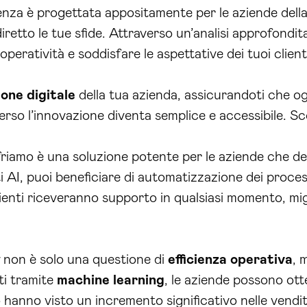
enza è progettata appositamente per le aziende della
etto le tue sfide. Attraverso un’analisi approfondita
peratività e soddisfare le aspettative dei tuoi client
one digitale
della tua azienda, assicurandoti che og
erso l’innovazione diventa semplice e accessibile. Sco
 offriamo è una soluzione potente per le aziende che d
 AI, puoi beneficiare di automatizzazione dei process
clienti riceveranno supporto in qualsiasi momento, mi
non è solo una questione di
efficienza operativa
, 
ati tramite
machine learning
, le aziende possono otte
 hanno visto un incremento significativo nelle vendite