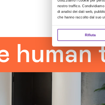
Utilizziamo i cookie per perso
nostro traffico. Condividiamo 
di analisi dei dati web, pubbl
che hanno raccolto dal suo uti
Rifiuta
man touc