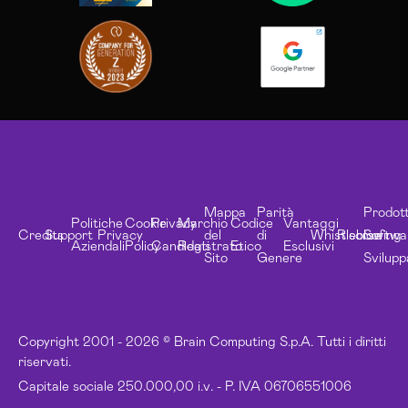
Mappa
Parità
Prodott
Politiche
Cookie
Privacy
Marchio
Codice
Vantaggi
Credits
Support
Privacy
del
di
Whistleblowing
Risorse
Softwa
Aziendali
Policy
Candidati
Registrato
Etico
Esclusivi
Sito
Genere
Svilupp
Copyright 2001 - 2026 © Brain Computing S.p.A. Tutti i diritti
riservati.
Capitale sociale 250.000,00 i.v. - P. IVA 06706551006