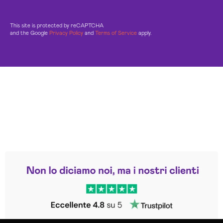
This site is protected by reCAPTCHA
and the Google
Privacy Policy
and
Terms of Service
apply.
Leggi le altre recensioni
Trustpilot