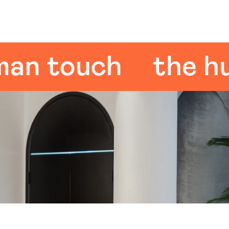
touch
the huma