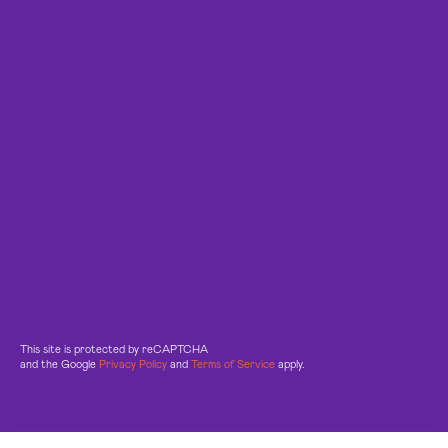
This site is protected by reCAPTCHA
and the Google
Privacy Policy
and
Terms of Service
apply.